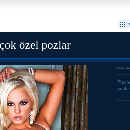
T
çok özel pozlar
Foto Gal
Playb
pozlar