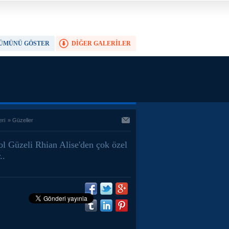
ÜMÜNÜ GÖSTER
DİĞER GALERİLER
TAM EKRAN YAP
eri
»
Güzeller
ol Güzeli Rhian Alise'den çok özel
..