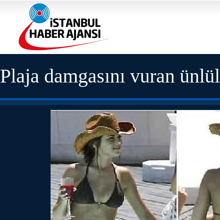
Plaja damgasını vuran ünlül