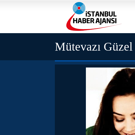
Mütevazı Güzel