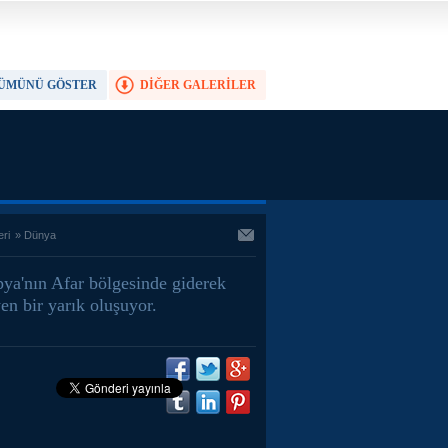
ÜMÜNÜ GÖSTER
DİĞER GALERİLER
TAM EKRAN YAP
eri
»
Dünya
pya'nın Afar bölgesinde giderek
en bir yarık oluşuyor.