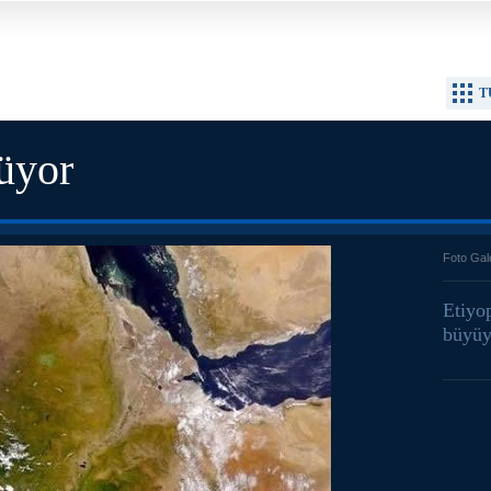
T
nüyor
Foto Gal
Etiyo
büyüy