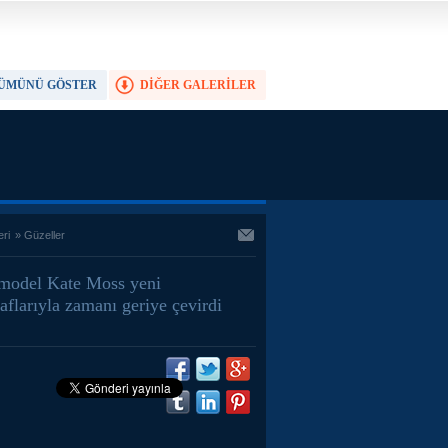
ÜMÜNÜ GÖSTER
DİĞER GALERİLER
TAM EKRAN YAP
eri
»
Güzeller
model Kate Moss yeni
aflarıyla zamanı geriye çevirdi