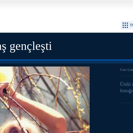
T
ş gençleşti
Foto Gal
Ünlü 
fotoğr