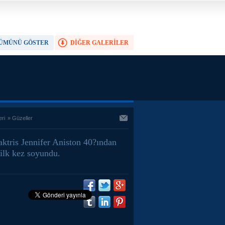
ÜMÜNÜ GÖSTER
DİĞER GALERİLER
TAM EKRAN YAP
eri
»
Güzeller
aktris Jennifer Aniston 40?ından
 ilk kez soyundu.