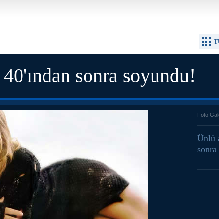
T
n 40'ından sonra soyundu!
Foto Gal
Ünlü 
sonra