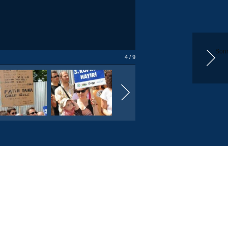
Sonr
4 / 9