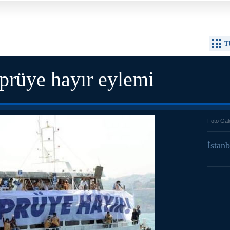
T
öprüye hayır eylemi
Foto Gal
İstan