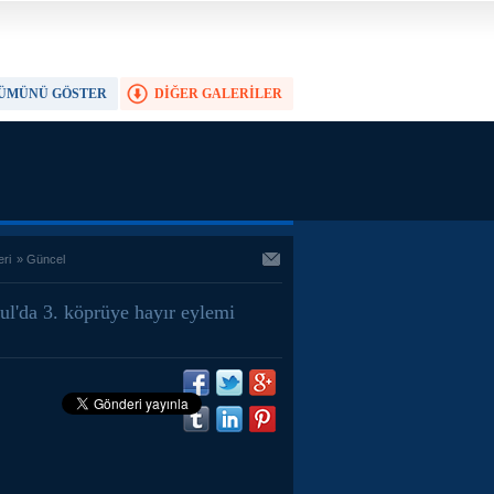
ÜMÜNÜ GÖSTER
DİĞER GALERİLER
TAM EKRAN YAP
eri
»
Güncel
bul'da 3. köprüye hayır eylemi