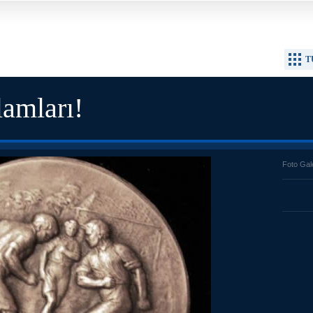
T
lamları!
Foto Gal