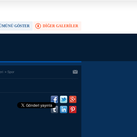
ÜMÜNÜ GÖSTER
DİĞER GALERİLER
TAM EKRAN YAP
eri
»
Spor