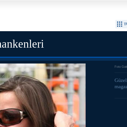
T
ankenleri
Foto Gal
Güzel
magaz