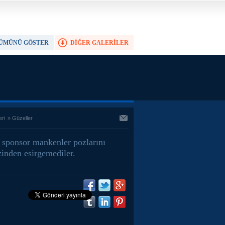
ÜMÜNÜ GÖSTER
DİĞER GALERİLER
TAM EKRAN YAP
eri
»
Güzeller
 sponsor mankenler pozlarını
inden esirgemediler.