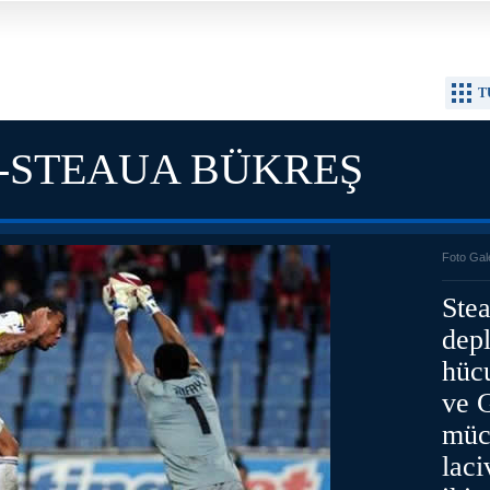
T
-STEAUA BÜKREŞ
Foto Gal
Ste
dep
hüc
ve 
müc
laci