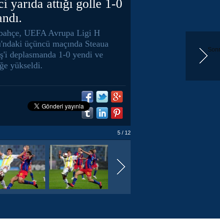
ci yarıda attığı golle 1-0
andı.
bahçe, UEFA Avrupa Ligi H
'ndaki üçüncü maçında Steaua
Sonr
ş'i deplasmanda 1-0 yendi ve
iğe yükseldi.
5 / 12