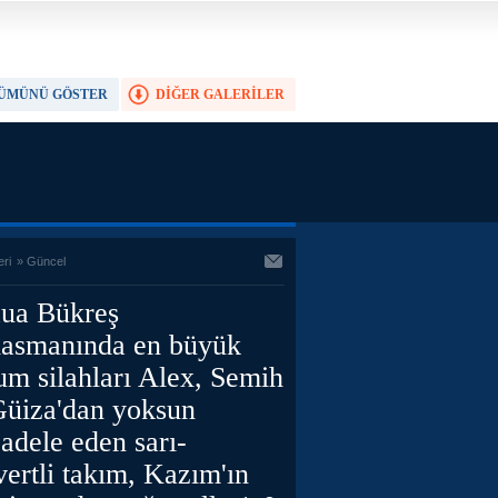
ÜMÜNÜ GÖSTER
DİĞER GALERİLER
TAM EKRAN YAP
eri
»
Güncel
aua Bükreş
lasmanında en büyük
um silahları Alex, Semih
Güiza'dan yoksun
adele eden sarı-
vertli takım, Kazım'ın