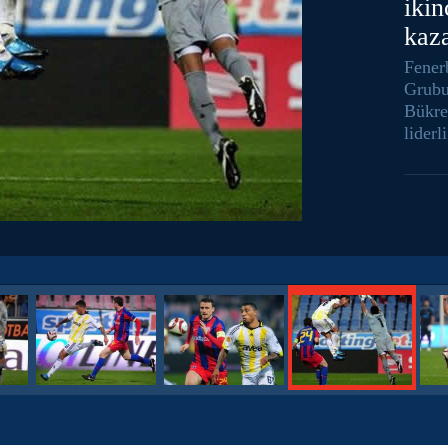
ikin
kaz
Fener
Grubu
Bükre
liderl