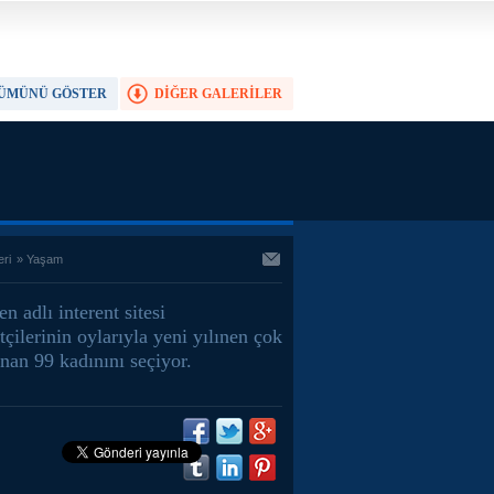
ÜMÜNÜ GÖSTER
DİĞER GALERİLER
TAM EKRAN YAP
eri
»
Yaşam
 adlı interent sitesi
tçilerinin oylarıyla yeni yılınen çok
nan 99 kadınını seçiyor.