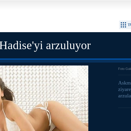
T
Hadise'yi arzuluyor
Foto Gal
Askmen
ziyare
arzula