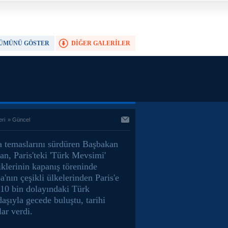
ÜMÜNÜ GÖSTER
DİĞER GALERİLER
TAM EKRAN YAP
eri
»
Güncel
a temaslarını sürdüren Başbakan
an, Paris'teki 'Türk Mevsimi'
iklerinin kapanış töreninde
'nın çeşikli ülkelerinden Paris'e
 10 bin dolayındaki Türk
aşıyla gecede buluştu, tarihi
ar verdi.