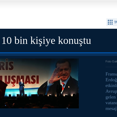
T
 10 bin kişiye konuştu
Foto Gal
Frans
Erdoğ
etkinl
Avrupa
gelen
vatand
mesajl