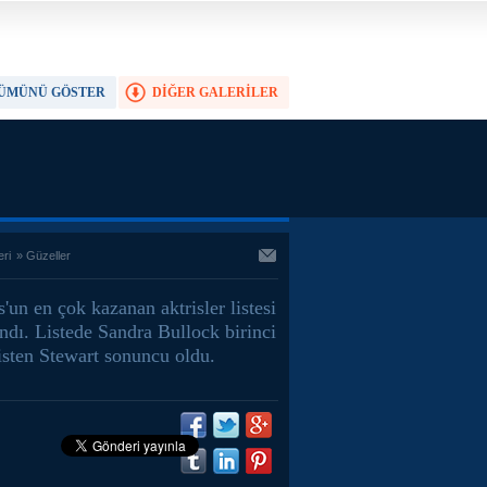
ÜMÜNÜ GÖSTER
DİĞER GALERİLER
TAM EKRAN YAP
eri
»
Güzeller
'un en çok kazanan aktrisler listesi
ndı. Listede Sandra Bullock birinci
isten Stewart sonuncu oldu.