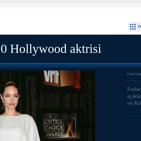
T
10 Hollywood aktrisi
Foto Gal
Forbes
açıkla
ve Kr