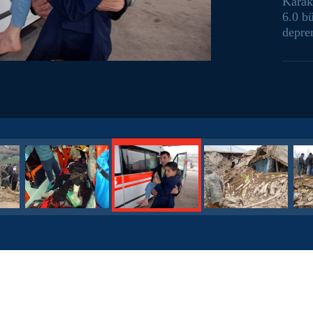
Karak
6.0 b
depre