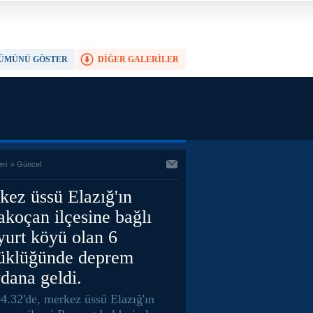
ÜMÜNÜ GÖSTER
DİĞER GALERİLER
TAM EKRAN YAP
eri
»
Güncel
kez üssü Elazığ'ın
koçan ilçesine bağlı
yurt köyü olan 6
üklüğünde deprem
dana geldi.
04.32'de, merkez üssü Elazığ'ın