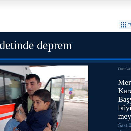
T
ddetinde deprem
Foto Gal
Mer
Kara
Baş
büy
mey
Saat 