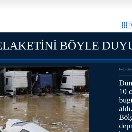
T
ELAKETİNİ BÖYLE DU
Foto Gal
Dün 
10 c
bugü
ald
Böl
depr