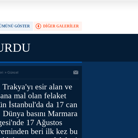
ÜMÜNÜ GÖSTER
DİĞER GALERİLER
TAM EKRAN YAP
YURDU
eri
»
Güncel
Trakya'yı esir alan ve
ana mal olan felaket
n İstanbul'da da 17 can
ı. Dünya basını Marmara
gesi'nde 17 Ağustos
eminden beri ilk kez bu