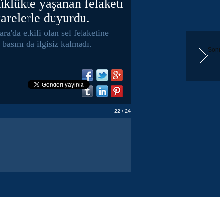
klükte yaşanan felaketi
arelerle duyurdu.
a'da etkili olan sel felaketine
basını da ilgisiz kalmadı.
Sonr
22 / 24