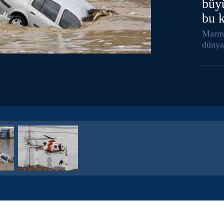
büyü
bu k
Marmar
dünya 