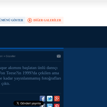
ÜMÜNÜ GÖSTER
DİĞER GALERİLER
TAM EKRAN YAP
eri
»
Güzeller
sque akımını başlatan ünlü dansçı
Von Teese?in 1999?da çekilen ama
e kadar yayınlanmamış fotoğrafları
 çıktı.