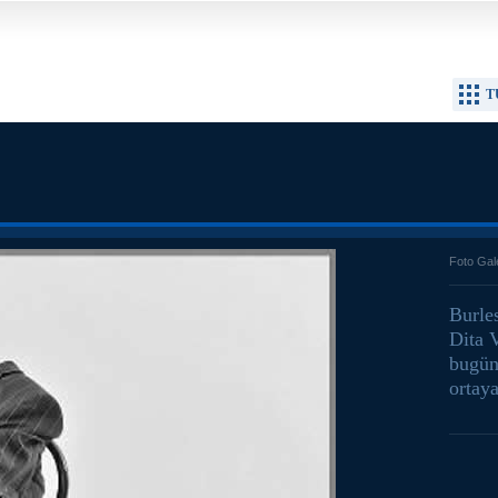
T
Foto Gal
Burle
Dita 
bugün
ortaya