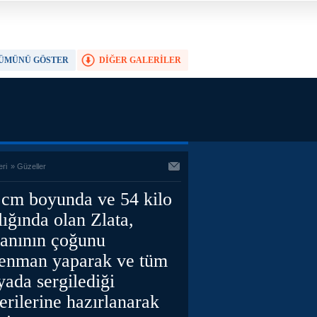
ÜMÜNÜ GÖSTER
DİĞER GALERİLER
TAM EKRAN YAP
eri
»
Güzeller
 cm boyunda ve 54 kilo
lığında olan Zlata,
anının çoğunu
renman yaparak ve tüm
ada sergilediği
erilerine hazırlanarak