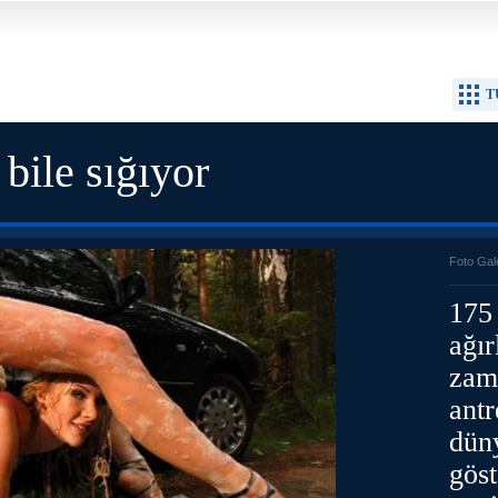
T
bile sığıyor
Foto Gal
175
ağır
zam
ant
düny
göst