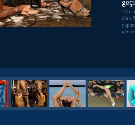
geçi
175 c
olan 
yapar
göster