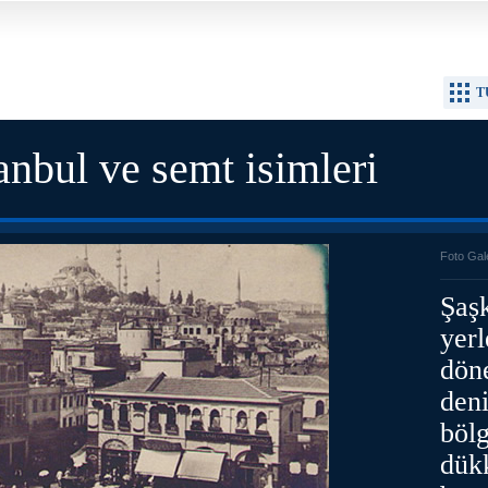
T
anbul ve semt isimleri
Foto Gal
Şaş
yerl
dön
den
bölg
dükk