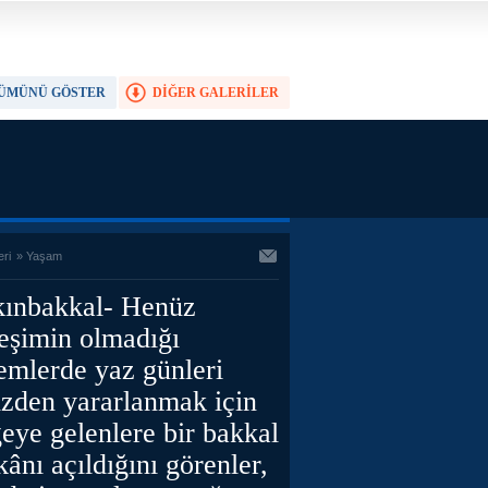
ÜMÜNÜ GÖSTER
DİĞER GALERİLER
TAM EKRAN YAP
eri
»
Yaşam
kınbakkal- Henüz
eşimin olmadığı
emlerde yaz günleri
izden yararlanmak için
eye gelenlere bir bakkal
ânı açıldığını görenler,