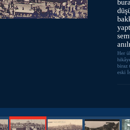
bur
düş
bakk
yapt
sem
anıl
Her ül
hikây
biraz 
eski İ