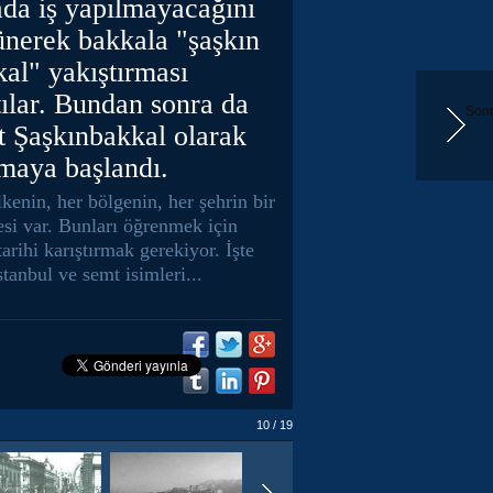
ada iş yapılmayacağını
ünerek bakkala "şaşkın
al" yakıştırması
ılar. Bundan sonra da
Sonr
t Şaşkınbakkal olarak
maya başlandı.
kenin, her bölgenin, her şehrin bir
esi var. Bunları öğrenmek için
tarihi karıştırmak gerekiyor. İşte
stanbul ve semt isimleri...
10 / 19