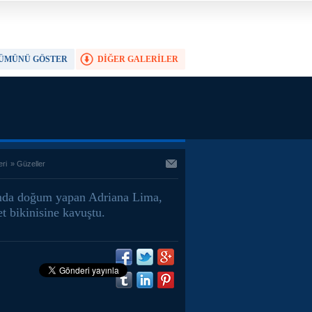
ÜMÜNÜ GÖSTER
DİĞER GALERİLER
TAM EKRAN YAP
eri
»
Güzeller
da doğum yapan Adriana Lima,
t bikinisine kavuştu.