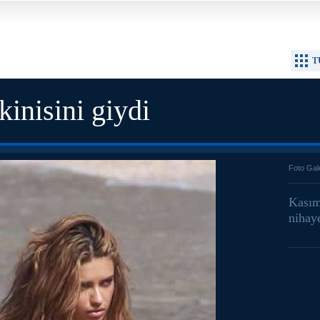
T
inisini giydi
Foto Gal
Kasım
nihaye