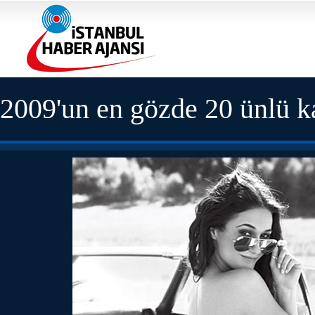
2009'un en gözde 20 ünlü k