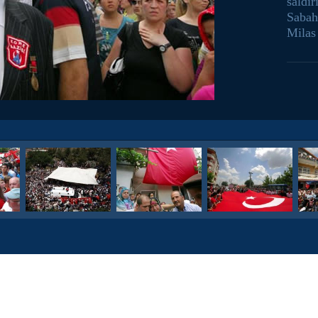
saldır
Sabah
Milas 