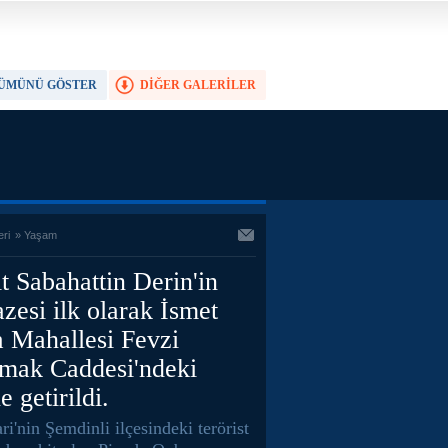
ÜMÜNÜ GÖSTER
DİĞER GALERİLER
TAM EKRAN YAP
eri
»
Yaşam
t Sabahattin Derin'in
zesi ilk olarak İsmet
a Mahallesi Fevzi
mak Caddesi'ndeki
e getirildi.
i'nin Şemdinli ilçesindeki terörist