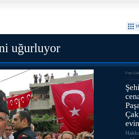
T
ni uğurluyor
Foto Gal
Şehi
cena
Paş
Çak
evin
Hakkar