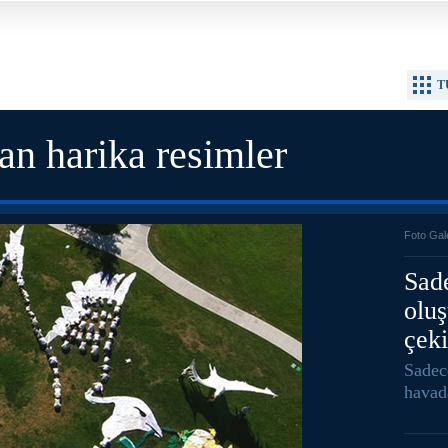
T
an harika resimler
Foto Gal
Sade
olu
çeki
Sadec
havad