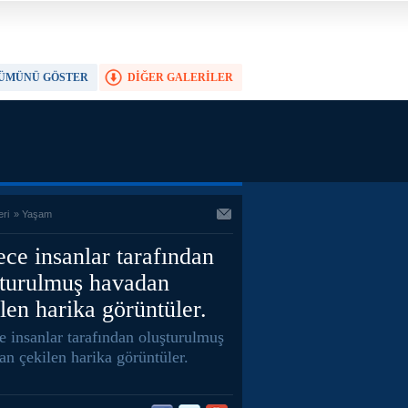
ÜMÜNÜ GÖSTER
DİĞER GALERİLER
TAM EKRAN YAP
eri
»
Yaşam
ce insanlar tarafından
şturulmuş havadan
len harika görüntüler.
e insanlar tarafından oluşturulmuş
an çekilen harika görüntüler.