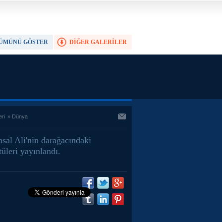
ÜMÜNÜ GÖSTER
DİĞER GALERİLER
TAM EKRAN YAP
eri
»
Dünya
sal Ali'nin darağacındaki
üleri yayınlandı.