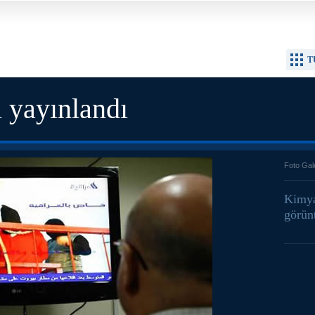
T
 yayınlandı
Foto Gal
Kimya
görünt