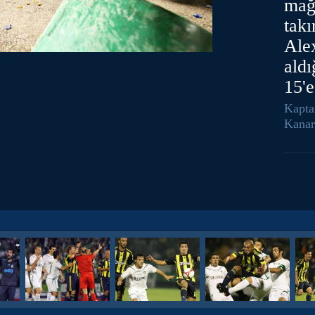
mağl
tak
Ale
aldı
15'e
Kapta
Kanary