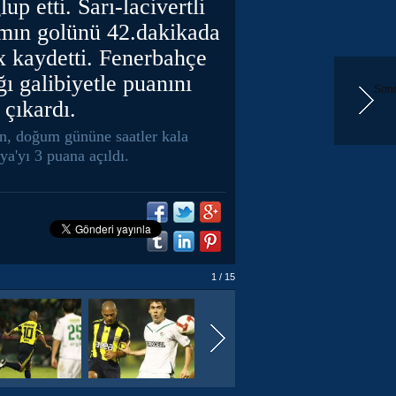
up etti. Sarı-lacivertli
ımın golünü 42.dakikada
x kaydetti. Fenerbahçe
ğı galibiyetle puanını
Sonr
 çıkardı.
n, doğum gününe saatler kala
a'yı 3 puana açıldı.
1 / 15