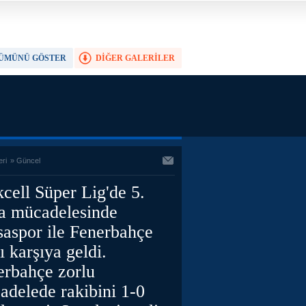
ÜMÜNÜ GÖSTER
DİĞER GALERİLER
TAM EKRAN YAP
eri
»
Güncel
cell Süper Lig'de 5.
ta mücadelesinde
saspor ile Fenerbahçe
ı karşıya geldi.
erbahçe zorlu
adelede rakibini 1-0