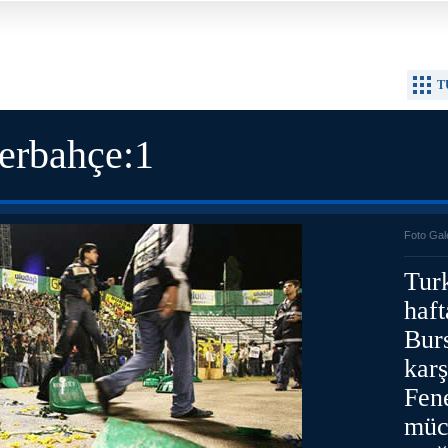
T
erbahçe:1
Foto Gal
Turk
haf
Bur
karş
Fen
müc